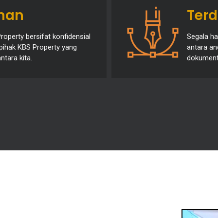
man
Ter
operty bersifat konfidensial
Segala ha
 pihak KBS Property yang
antara an
ntara kita.
dokumenta