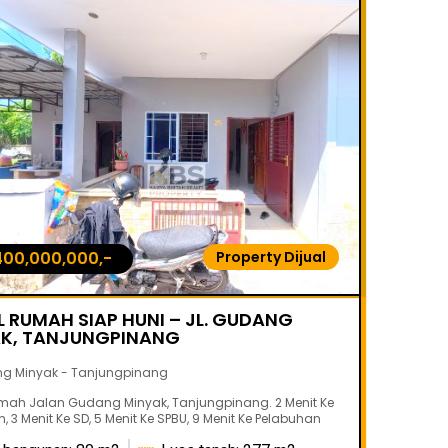
400,000,000,-
Property Dijual
Rp
L RUMAH SIAP HUNI – JL. GUDANG
DIJU
K, TANJUNGPINANG
VILLA
ng Minyak - Tanjungpinang
Ko. Oeba
umah Jalan Gudang Minyak, Tanjungpinang. 2 Menit Ke
Dijual R
 3 Menit Ke SD, 5 Menit Ke SPBU, 9 Menit Ke Pelabuhan
Menit Ke