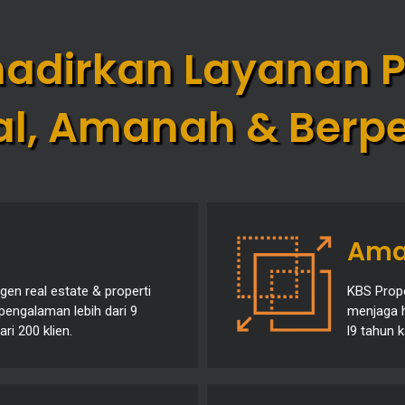
adirkan Layanan Pr
nal, Amanah & Ber
l
Ama
en real estate & properti
KBS Prop
pengalaman lebih dari 9
menjaga h
ri 200 klien.
l9 tahun 