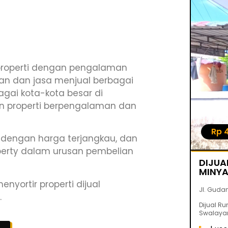
 properti dengan pengalaman
nan dan jasa menjual berbagai
bagai kota-kota besar di
n properti berpengalaman dan
30,000,000,-
Property Dijual
Rp 
 dengan harga terjangkau, dan
operty dalam urusan pembelian
 TANAH STRATEGIS – JL. KOTA PIRING,
DIJUA
NGPINANG
MINYA
nyortir properti dijual
iring - Tanjungpinang
Jl. Guda
.
ah Jalan Kota Piring, Tajungpinang. 6 Menit Ke RSUP, 6
Dijual R
walayan, 6 Menit Ke SPBU
Swalayan,