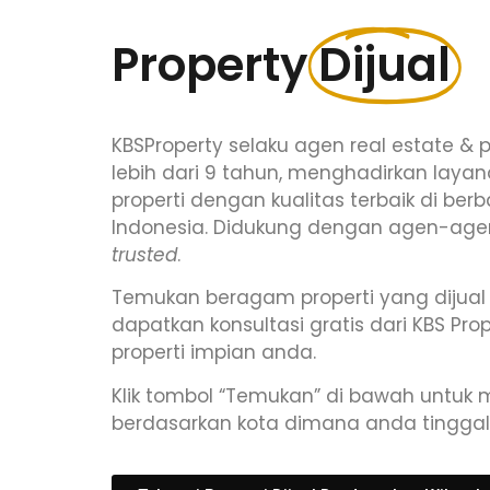
Property
Dijual
KBSProperty selaku agen real estate &
lebih dari 9 tahun, menghadirkan laya
properti dengan kualitas terbaik di ber
Indonesia. Didukung dengan agen-age
trusted
.
0,000,000,-
Property Dijual
Rp 3
Temukan beragam properti yang dijual
dapatkan konsultasi gratis dari KBS Pr
RUMAH TYPE 54/84 – OEBAN
DIJUAL
properti impian anda.
, BINTAN
TANJU
Klik tombol “Temukan” di bawah untuk me
illage - Bintan
Jl. Kota P
berdasarkan kota dimana anda tinggal
 Oeban Village, Bintan. 2 Menit Ke SMP 13 Bintan, 5
Dijual Tan
BU, 9 Menit Ke Pelabuhan Roro
Menit Ke S