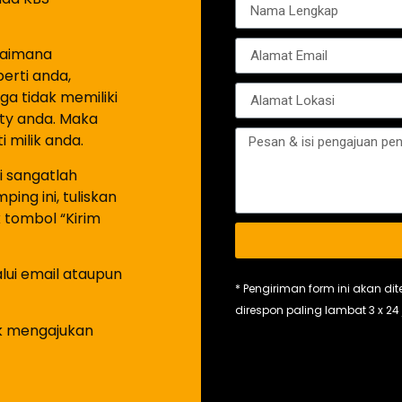
agaimana
erti anda,
a tidak memiliki
rty anda. Maka
 milik anda.
i sangatlah
ing ini, tuliskan
k tombol “Kirim
lui email ataupun
* Pengiriman form ini akan di
direspon paling lambat 3 x 2
k mengajukan