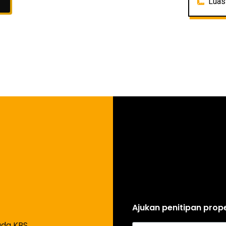
Luas tanah: 1114 m2
Luas
Ajukan penitipan prope
ada KBS