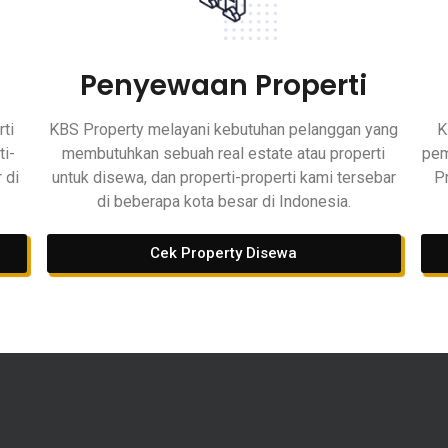
Penyewaan Properti
ti
KBS Property melayani kebutuhan pelanggan yang
K
ti-
membutuhkan sebuah real estate atau properti
pem
 di
untuk disewa, dan properti-properti kami tersebar
P
di beberapa kota besar di Indonesia.
Cek Property Disewa