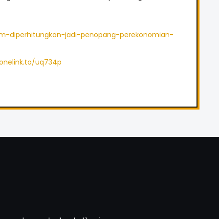
batam-diperhitungkan-jadi-penopang-perekonomian-
/onelink.to/uq734p