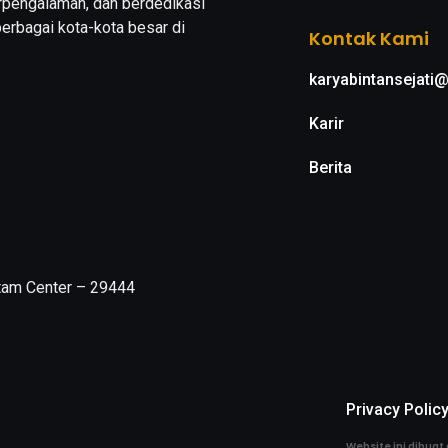
erpengalaman, dan berdedikasi
erbagai kota-kota besar di
Kontak Kami
karyabintansejati
Karir
Berita
atam Center – 29444
Privacy Polic
Website ini dibuat