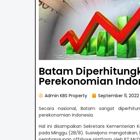
Batam Diperhitung
Perekonomian Indo
Admin KBS Property
September 11, 2022
Secara nasional, Batam sangat diperhit
perekonomian Indonesia.
Hal ini disampaikan Sekretaris Kementerian 
pada Minggu (28/8). Susiwijono mengatakan, keg
pembangunan offshore platform oleh PT McD