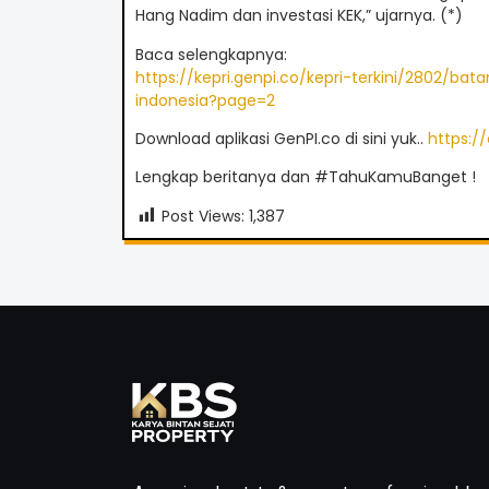
Hang Nadim dan investasi KEK,” ujarnya. (*)
Baca selengkapnya:
https://kepri.genpi.co/kepri-terkini/2802/
indonesia?page=2
Download aplikasi GenPI.co di sini yuk..
https:/
Lengkap beritanya dan #TahuKamuBanget !
Post Views:
1,387