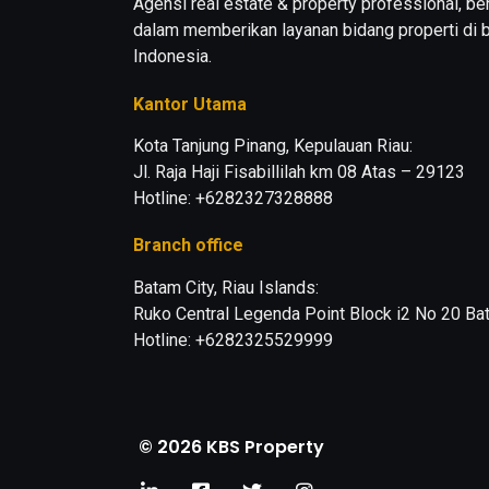
Agensi real estate & property professional, b
dalam memberikan layanan bidang properti di b
Indonesia.
Kantor Utama
Kota Tanjung Pinang, Kepulauan Riau:
Jl. Raja Haji Fisabillilah km 08 Atas – 29123
Hotline: +6282327328888
Branch office
Batam City, Riau Islands:
Ruko Central Legenda Point Block i2 No 20 B
Hotline: +6282325529999
© 2026 KBS Property