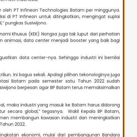
or oleh PT Infineon Technologies Batam per minggunya.
i di PT Infineon untuk ditingkatkan, mengingat suplai
,” pungkas Susiwijono.
konomi Khusus (KEK) Nongsa juga tak luput dari perhatian
n animasi, data center menjadi booster yang baik bagi
uatkan data center-nya. Sehingga industri ini bernilai
riliun. Ini bagus sekali. Apalagi pilihan tekonologinya juga
 invetasi Batam pada semester satu Tahun 2022 sudah
 Susiwijono berpesan agar BP Batam terus memaksimalkan
global, maka industri yang masuk ke Batam harus didorong
tur secara global,” tegasnya. Wakil Kepala BP Batam,
tmen membangun kawasan industri dan meningkatkan
a Tahun 2022.
ningkatan ekonomi, mulai dari pembangunan Bandara