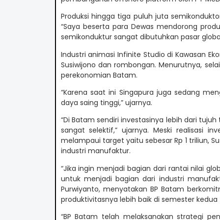
Produksi hingga tiga puluh juta semikondukt
“Saya beserta para Dewas mendorong produks
semikonduktur sangat dibutuhkan pasar global
Industri animasi Infinite Studio di Kawasan E
Susiwijono dan rombongan. Menurutnya, selai
perekonomian Batam.
“Karena saat ini Singapura juga sedang meng
daya saing tinggi,” ujarnya.
“Di Batam sendiri investasinya lebih dari tujuh t
sangat selektif,” ujarnya. Meski realisasi
melampaui target yaitu sebesar Rp 1 triliun,
industri manufaktur.
“Jika ingin menjadi bagian dari rantai nilai 
untuk menjadi bagian dari industri manufak
Purwiyanto, menyatakan BP Batam berkomi
produktivitasnya lebih baik di semester kedu
“BP Batam telah melaksanakan strategi pe