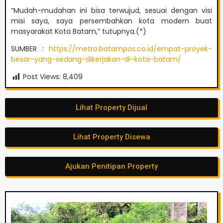
“Mudah-mudahan ini bisa terwujud, sesuai dengan visi
misi saya, saya persembahkan kota modern buat
masyarakat Kota Batam,” tutupnya.(*)
SUMBER :
https://metro.batampos.co.id/empat-proyek-
besar-yang-sedang-dikerjakan-di-kota-batam/
Post Views:
8,409
Lihat Property Dijual
Lihat Property Disewa
Ajukan Penitipan Property