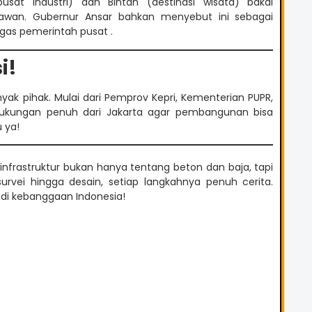
sat industri) dan Bintan (destinasi wisata) bakal
awan. Gubernur Ansar bahkan menyebut ini sebagai
gas pemerintah pusat .
i!
nyak pihak. Mulai dari Pemprov Kepri, Kementerian PUPR,
 dukungan penuh dari Jakarta agar pembangunan bisa
 ya!
nfrastruktur bukan hanya tentang beton dan baja, tapi
rvei hingga desain, setiap langkahnya penuh cerita.
adi kebanggaan Indonesia!