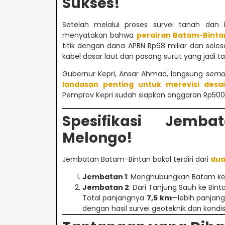
Sukses!
Setelah melalui proses survei tanah dan 
menyatakan bahwa
perairan Batam-Binta
titik dengan dana APBN Rp68 miliar dan se
kabel dasar laut dan pasang surut yang jadi t
Gubernur Kepri, Ansar Ahmad, langsung
sema
landasan penting untuk merevisi desa
Pemprov Kepri sudah siapkan anggaran Rp500 j
Spesifikasi Jemba
Melongo!
Jembatan Batam-Bintan bakal terdiri dari
dua
Jembatan 1
: Menghubungkan Batam ke 
Jembatan 2
: Dari Tanjung Sauh ke Bint
Total panjangnya
7,5 km
—lebih panjan
dengan hasil survei geoteknik dan kondis