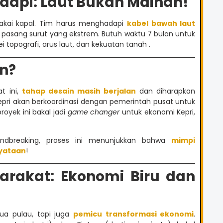
dapi: Laut Bukan Mainan!
kai kapal. Tim harus menghadapi
kabel bawah laut
i pasang surut yang ekstrem. Butuh waktu 7 bulan untuk
topografi, arus laut, dan kekuatan tanah .
n?
t ini,
tahap desain masih berjalan
dan diharapkan
epri akan berkoordinasi dengan pemerintah pusat untuk
royek ini bakal jadi
game changer
untuk ekonomi Kepri,
undbreaking, proses ini menunjukkan bahwa
mimpi
nyataan
!
rakat: Ekonomi Biru dan
ua pulau, tapi juga
pemicu transformasi ekonomi
.