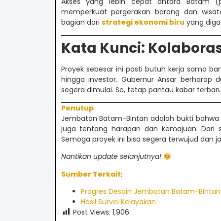
Akses yang lebih cepat antara Batam (pu
memperkuat pergerakan barang dan wisat
bagian dari
strategi ekonomi biru
yang diga
Kata Kunci: Kolaboras
Proyek sebesar ini pasti butuh kerja sama ba
hingga investor. Gubernur Ansar berharap
segera dimulai. So, tetap pantau kabar terbaru
Penutup
Jembatan Batam-Bintan adalah bukti bahwa i
juga tentang harapan dan kemajuan. Dari su
Semoga proyek ini bisa segera terwujud dan j
Nantikan update selanjutnya!
Sumber Terkait
:
Progres Desain Jembatan Batam-Bintan
Hasil Survei Kelayakan
Post Views:
1,906