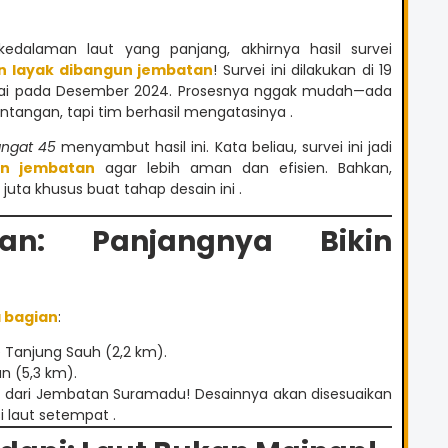
kedalaman laut yang panjang, akhirnya hasil survei
n layak dibangun jembatan
! Survei ini dilakukan di 19
lesai pada Desember 2024. Prosesnya nggak mudah—ada
antangan, tapi tim berhasil mengatasinya .
ngat 45
menyambut hasil ini. Kata beliau, survei ini jadi
in jembatan
agar lebih aman dan efisien. Bahkan,
uta khusus buat tahap desain ini .
tan: Panjangnya Bikin
 bagian
:
Tanjung Sauh (2,2 km).
an (5,3 km).
g dari Jembatan Suramadu! Desainnya akan disesuaikan
i laut setempat .