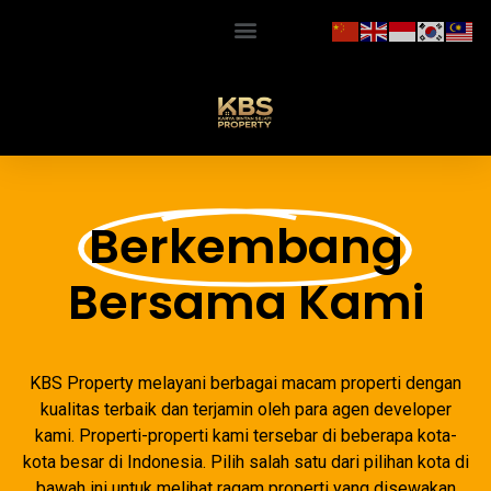
Berkembang
Bersama Kami
KBS Property melayani berbagai macam properti dengan
kualitas terbaik dan terjamin oleh para agen developer
kami. Properti-properti kami tersebar di beberapa kota-
kota besar di Indonesia. Pilih salah satu dari pilihan kota di
bawah ini untuk melihat ragam properti yang disewakan