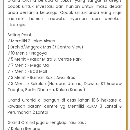
Grand Orchid berada di Lokasi yang sangat strategis,
cocok untuk investasi dan hunian untuk masa depan
anda bersama keluarga. Cocok untuk anda yang ingin
memiliki hunian mewah, nyaman dan berlokasi
strategis.
Selling Point :
√ Memiliki 3 Jalan Akses
(Orchid/Anggrek Mas 3/Centre View)
√ 10 Menit » Nagoya
√ 5 Menit » Pasar Mitra & Centre Park
√ 7 Menit » Mega Mall
√ 7 Menit » BCS Mall
√ 3 Menit » Rumah Sakit Awal Bros
√ 3 Menit » Sekolah (Harapan Utama, Djuwita, ST’Andrew,
Tabgha, Bodhi Dharma, Kalam Kudus )
Grand Orchid di bangun di atas lahan 10.6 hektare di
kawasan batam centre yg Memiliki RUKO 3 Lantai &
Perumahan 2 Lantai
Grand Orchid juga di lengkapi fasilitas :
√ Kolam Renang