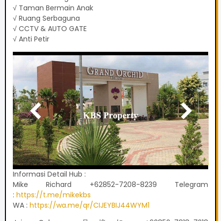
√ Taman Bermain Anak
√ Ruang Serbaguna
√ CCTV & AUTO GATE
√ Anti Petir
Informasi Detail Hub :
Mike Richard +62852-7208-8239 Telegram
:
https://t.me/mikekbs
WA :
https://wa.me/qr/CIJEYBIJ44WYM1