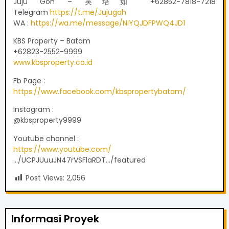
Juju Goh – 吴培如 +62852-7818-7218
Telegram
https://t.me/Jujugoh
WA :
https://wa.me/message/NIYQJDFPWQ4JD1
KBS Property – Batam
+62823-2552-9999
www.kbsproperty.co.id
Fb Page :
https://www.facebook.com/kbspropertybatam/
Instagram :
@kbsproperty9999
Youtube channel :
https://www.youtube.com/
…/UCPJUuuJN47rVSFlaRDT…/featured
Post Views:
2,056
Informasi Proyek