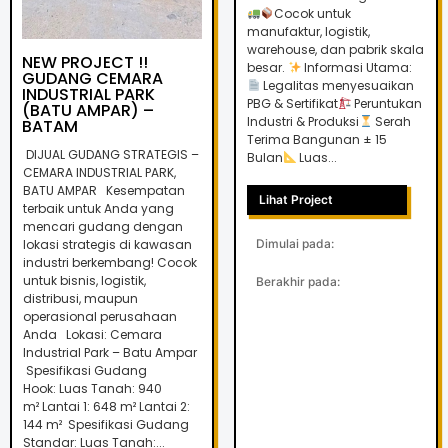
Cocok untuk
manufaktur, logistik,
warehouse, dan pabrik skala
NEW PROJECT !!
besar.
Informasi Utama:
GUDANG CEMARA
Legalitas menyesuaikan
INDUSTRIAL PARK
PBG & Sertifikat
Peruntukan
(BATU AMPAR) –
Industri & Produksi
Serah
BATAM
Terima Bangunan ± 15
DIJUAL GUDANG STRATEGIS –
Bulan
Luas...
CEMARA INDUSTRIAL PARK,
BATU AMPAR Kesempatan
Lihat Project
terbaik untuk Anda yang
mencari gudang dengan
lokasi strategis di kawasan
Dimulai pada:
industri berkembang! Cocok
untuk bisnis, logistik,
Berakhir pada:
distribusi, maupun
operasional perusahaan
Anda Lokasi: Cemara
Industrial Park – Batu Ampar
Spesifikasi Gudang
Hook: Luas Tanah: 940
m² Lantai 1: 648 m² Lantai 2:
144 m² Spesifikasi Gudang
Standar: Luas Tanah:...