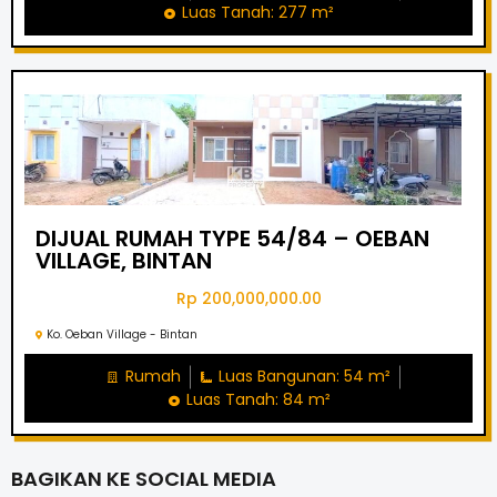
Luas Tanah: 277 m²
DIJUAL RUMAH TYPE 54/84 – OEBAN
VILLAGE, BINTAN
Rp 200,000,000.00
Ko. Oeban Village - Bintan
Rumah
Luas Bangunan: 54 m²
Luas Tanah: 84 m²
BAGIKAN KE SOCIAL MEDIA