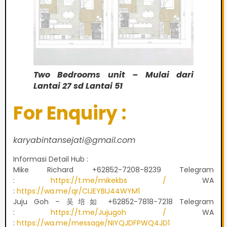
Two Bedrooms unit – Mulai dari
Lantai 27 sd Lantai 51
For Enquiry :
karyabintansejati@gmail.com
Informasi Detail Hub :
Mike Richard +62852-7208-8239 Telegram
:
https://t.me/mikekbs /
WA
:
https://wa.me/qr/CIJEYBIJ44WYM1
Juju Goh – 吴培如 +62852-7818-7218 Telegram
:
https://t.me/Jujugoh /
WA
:
https://wa.me/message/NIYQJDFPWQ4JD1