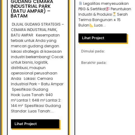
GUDANG CEMARA
Legalitas menyesuaikan
INDUSTRIAL PARK
PBG & Sertifikat
Peruntukan
(BATU AMPAR) –
Industri & Produksi
Serah
BATAM
Terima Bangunan ± 15
DIJUAL GUDANG STRATEGIS –
Bulan
Luas...
CEMARA INDUSTRIAL PARK,
BATU AMPAR Kesempatan
Lihat Project
terbaik untuk Anda yang
mencari gudang dengan
lokasi strategis di kawasan
Dimulai pada:
industri berkembang! Cocok
untuk bisnis, logistik,
Berakhir pada:
distribusi, maupun
operasional perusahaan
Anda Lokasi: Cemara
Industrial Park – Batu Ampar
Spesifikasi Gudang
Hook: Luas Tanah: 940
m² Lantai 1: 648 m² Lantai 2:
144 m² Spesifikasi Gudang
Standar: Luas Tanah:...
Lihat Project