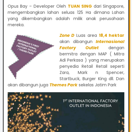
Opus Bay – Developer Oleh
TUAN SING
dari Singapore,
mengembangkan lahan seluas 125 Ha dimana Lahan
yang dikembangkan adalah milik anak perusahaan
mereka.
Zone D
Luas area
18,4 hektar
akan dibangun
Internasional
Factory Outlet
dengan
bermitra dengan MAP ( Mitra
Adi Perkasa ) yang merupakan
penyedia Retail Retail seperti
Zara, Mark n Spencer,
Startbuck, Burger King dll. Dan
akan dibangun juga
Themes Park
sekelas Jatim Park