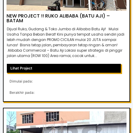
NEW PROJECT !! RUKO ALIBABA (BATU AJI) –
BATAM
Dijual Ruko, Gudang & Toko Jumbo di Alibaba Batu Aji! Mulai
Usaha Tanpa Beban Berat! Kini punya tempat usaha sendiri jadi
lebih mudah dengan PROMO CICILAN mulai 20 JUTA sampai
lunas! Bisnis tetap jalan, pembayaran tetap ringan & aman!
Alibaba Commercial – Batu Aji Lokasi super strategis di pinggir
jalan utama (ROW 100) Area ramai, cocok untuk...
Lihat Project
Dimulai pada:
Berakhir pada: