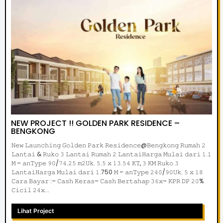
NEW PROJECT !! GOLDEN PARK RESIDENCE –
BENGKONG
𝙽𝚎𝚠 𝙻𝚊𝚞𝚗𝚌𝚑𝚒𝚗𝚐 𝙶𝚘𝚕𝚍𝚎𝚗 𝙿𝚊𝚛𝚔 𝚁𝚎𝚜𝚒𝚍𝚎𝚗𝚌𝚎@𝙱𝚎𝚗𝚐𝚔𝚘𝚗𝚐 𝚁𝚞𝚖𝚊𝚑 𝟸
𝙻𝚊𝚗𝚝𝚊𝚒 & 𝚁𝚞𝚔𝚘 𝟹 𝙻𝚊𝚗𝚝𝚊𝚒 𝚁𝚞𝚖𝚊𝚑 𝟸 𝙻𝚊𝚗𝚝𝚊𝚒𝙷𝚊𝚛𝚐𝚊 𝙼𝚞𝚕𝚊𝚒 𝚍𝚊𝚛𝚒 𝟷.𝟷
𝙼 – 𝚊𝚗𝚃𝚢𝚙𝚎 𝟿𝟶/𝟽𝟺.𝟸𝟻 𝚖𝟸𝚄𝚔. 𝟻.𝟻 𝚡 𝟷𝟹.𝟻𝟺 𝙺𝚃, 𝟹 𝙺𝙼 𝚁𝚞𝚔𝚘 𝟹
𝙻𝚊𝚗𝚝𝚊𝚒𝙷𝚊𝚛𝚐𝚊 𝙼𝚞𝚕𝚊𝚒 𝚍𝚊𝚛𝚒 𝟷.750 𝙼 – 𝚊𝚗𝚃𝚢𝚙𝚎 𝟸𝟺𝟶/𝟿𝟶𝚄𝚔. 𝟻 𝚡 𝟷𝟾
𝙲𝚊𝚛𝚊 𝙱𝚊𝚢𝚊𝚛 :– 𝙲𝚊𝚜𝚑 𝙺𝚎𝚛𝚊𝚜– 𝙲𝚊𝚜𝚑 𝙱𝚎𝚛𝚝𝚊𝚑𝚊𝚙 𝟹𝟼𝚡– 𝙺𝙿𝚁 𝙳𝙿 𝟸𝟶%
𝙲𝚒𝚌𝚒𝚕 𝟸𝟺𝚡...
Lihat Project