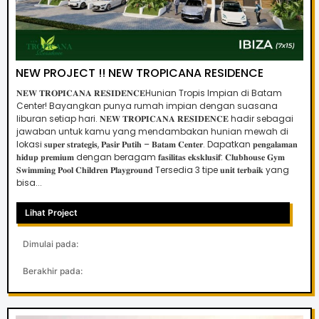
NEW PROJECT !! NEW TROPICANA RESIDENCE
𝐍𝐄𝐖 𝐓𝐑𝐎𝐏𝐈𝐂𝐀𝐍𝐀 𝐑𝐄𝐒𝐈𝐃𝐄𝐍𝐂𝐄Hunian Tropis Impian di Batam
Center! ​Bayangkan punya rumah impian dengan suasana
liburan setiap hari. 𝐍𝐄𝐖 𝐓𝐑𝐎𝐏𝐈𝐂𝐀𝐍𝐀 𝐑𝐄𝐒𝐈𝐃𝐄𝐍𝐂𝐄 hadir sebagai
jawaban untuk kamu yang mendambakan hunian mewah di
lokasi 𝐬𝐮𝐩𝐞𝐫 𝐬𝐭𝐫𝐚𝐭𝐞𝐠𝐢𝐬, 𝐏𝐚𝐬𝐢𝐫 𝐏𝐮𝐭𝐢𝐡 – 𝐁𝐚𝐭𝐚𝐦 𝐂𝐞𝐧𝐭𝐞𝐫. ​Dapatkan 𝐩𝐞𝐧𝐠𝐚𝐥𝐚𝐦𝐚𝐧
𝐡𝐢𝐝𝐮𝐩 𝐩𝐫𝐞𝐦𝐢𝐮𝐦 dengan beragam 𝐟𝐚𝐬𝐢𝐥𝐢𝐭𝐚𝐬 𝐞𝐤𝐬𝐤𝐥𝐮𝐬𝐢𝐟: 𝐂𝐥𝐮𝐛𝐡𝐨𝐮𝐬𝐞 ​𝐆𝐲𝐦 ​
𝐒𝐰𝐢𝐦𝐦𝐢𝐧𝐠 𝐏𝐨𝐨𝐥 ​𝐂𝐡𝐢𝐥𝐝𝐫𝐞𝐧 𝐏𝐥𝐚𝐲𝐠𝐫𝐨𝐮𝐧𝐝 ​Tersedia 3 tipe 𝐮𝐧𝐢𝐭 𝐭𝐞𝐫𝐛𝐚𝐢𝐤 yang
bisa...
Lihat Project
Dimulai pada:
Berakhir pada: