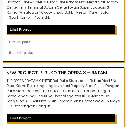
Harmoni One & Hotel 01 Dekat: One Batam Mall Mega Mall Batam
Center Ferry Terminal Batam CenterLokasi Super Strategis &
Ramai Wisatawan! Cocok untuk: Butik | Resto | Kafe | Salon
| Spa | Kantor | Kosmetik...
Lihat Project
Dimulai pada:
Berakhir pada:
NEW PROJECT !!! RUKO THE OPERA 3 – BATAM
THE OPERA 3BATAM CENTRE Beli Ruko Siap Jadi = Bebas Ribet ! No
Ribet Kamu Bisa Langsung Investasi Property Atau Bisnis Dengan
Ruko Siap Jadi Dari The OPERA 3 Siap Huni – Tanpa Tunggu
LamaLangsung Bisa Buka UsahaLegalitas 100% Jelas = Dp
Langsung AJBSertifikat & Stb TerjaminLebih Hemat Waktu & Biaya
– Di Bandingkan Bangun...
Lihat Project