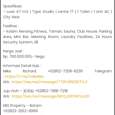
Spesifikasi:
– Luas 47 m2 | Type Studio | Lantai 17 | 1 Toilet | 1 Unit AC |
City View
Fasilitas :
– Kolam Renang, Fitness, Taman, Sauna, Club House, Parking
Area, Mini Bar, Meeting Room, Laundry Facilities, 24 Hours
Security System, dll
Harga Jual :
Rp. 760.000.000,- Nego
Informasi Detail Hub :
Mike Richard +62852-7208-8239 Telegram
:
https://t.me/mikekbs
WA :
https://wa.me/message/TTEPVR5E367OJ1
Juju Goh – 吴培如 +62852-7818-7218
WA :
https://wa.me/message/NIYQJDFPWQ4JD1
KBS Property – Batam
+62823-2552-9999