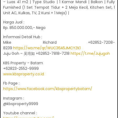
– Luas 41 m2 | Type Studio | 1 Kamar Mandi | Balkon | Fully
Furnished (1 Set Tempat Tidur + 2 Meja Kecil, Kitchen Set, 1
Unit AC, Kulkas, TV, 2 Kursi + 1 Meja) |
Harga Jual :
Rp. 850.000.000,- Nego
Informasi Detail Hub :
Mike Richard +62852-7208-
8239
https://wa.me/qr/WUC36A5JMCYZK1
Juju Goh – 吴培如 +62852-7818-7218
https://t.me/Jujugoh
KBS Property – Batam
+62823-2552-9999
www.kbsproperty.co.id
Fb Page :
https://www.facebook.com/kbspropertybatam/
Instagram :
@kbsproperty9999
Youtube channel :