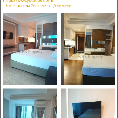
https://www.youtube.com/
…/UCPJUuuJN47rVSFlaRDT…/featured