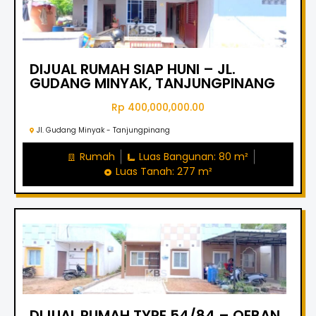
DIJUAL RUMAH SIAP HUNI – JL.
GUDANG MINYAK, TANJUNGPINANG
Rp 400,000,000.00
Jl. Gudang Minyak - Tanjungpinang
Rumah
Luas Bangunan: 80 m²
Luas Tanah: 277 m²
DIJUAL RUMAH TYPE 54/84 – OEBAN