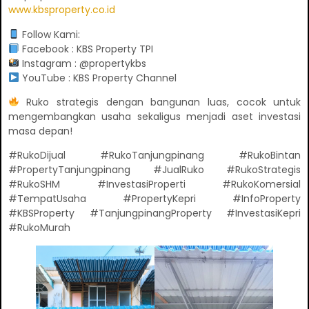
www.kbsproperty.co.id
Follow Kami:
Facebook : KBS Property TPI
Instagram : @propertykbs
YouTube : KBS Property Channel
Ruko strategis dengan bangunan luas, cocok untuk
mengembangkan usaha sekaligus menjadi aset investasi
masa depan!
#RukoDijual #RukoTanjungpinang #RukoBintan
#PropertyTanjungpinang #JualRuko #RukoStrategis
#RukoSHM #InvestasiProperti #RukoKomersial
#TempatUsaha #PropertyKepri #InfoProperty
#KBSProperty #TanjungpinangProperty #InvestasiKepri
#RukoMurah