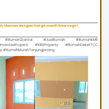
mah idaman dengan harga masih bisa nego!
ng #Rumah2Lantai #JualRumah #RumahKM5
nvestasiProperti #KBSProperty #RumahDekatTCC
ty #RumahMurahTanjungpinang