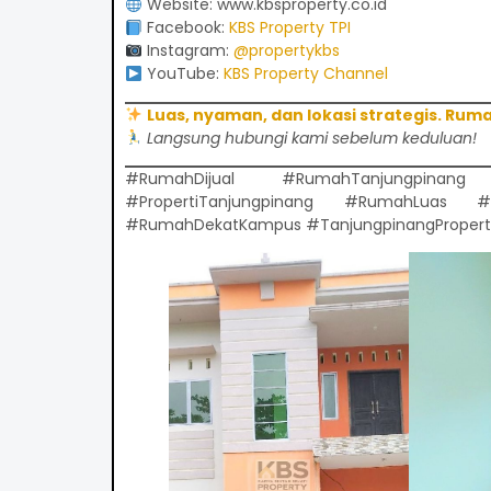
Website:
www.kbsproperty.co.id
Facebook:
KBS Property TPI
Instagram:
@propertykbs
YouTube:
KBS Property Channel
Luas, nyaman, dan lokasi strategis. Ru
Langsung hubungi kami sebelum keduluan!
#RumahDijual #RumahTanjungpina
#PropertiTanjungpinang #RumahLuas #I
#RumahDekatKampus #TanjungpinangProper