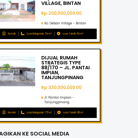
VILLAGE, BINTAN
Rp 200,000,000.00
Ko. Oeban Village - Bintan
Rumah
Luas Bangunan: 54 m²
Luas Tanah: 84 m²
DIJUAL RUMAH
STRATEGIS TYPE
88/170 – JL. PANTAI
IMPIAN,
TANJUNGPINANG
Rp 330,000,000.00
Jl. Pantai Impian -
Tanjungpinang
Rumah
Luas Bangunan: 170 m²
Luas Tanah: 88 m²
AGIKAN KE SOCIAL MEDIA