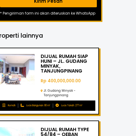
Kirim Pesan
* Pengiriman form ini akan diteruskan ke WhatsApp
roperti lainnya
DIJUAL RUMAH SIAP
HUNI – JL. GUDANG
MINYAK,
TANJUNGPINANG
Rp 400,000,000.00
Jl. Gudang Minyak -
Tanjungpinang
Rumah
Luas Bangunan: 80 m²
Luas Tanah: 277 m²
DIJUAL RUMAH TYPE
54/84 – OEBAN