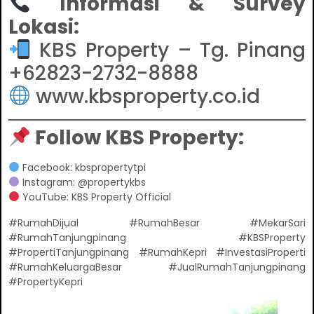
Informasi & Survey
Lokasi:
KBS Property – Tg. Pinang
+62823-2732-8888
www.kbsproperty.co.id
Follow KBS Property:
Facebook: kbspropertytpi
Instagram: @propertykbs
YouTube: KBS Property Official
#RumahDijual #RumahBesar #MekarSari
#RumahTanjungpinang #KBSProperty
#PropertiTanjungpinang #RumahKepri #InvestasiProperti
#RumahKeluargaBesar #JualRumahTanjungpinang
#PropertyKepri