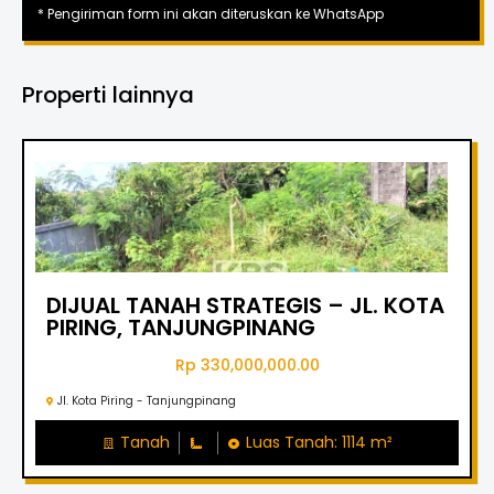
* Pengiriman form ini akan diteruskan ke WhatsApp
Properti lainnya
DIJUAL TANAH STRATEGIS – JL. KOTA
PIRING, TANJUNGPINANG
Rp 330,000,000.00
Jl. Kota Piring - Tanjungpinang
Tanah
Luas Tanah: 1114 m²