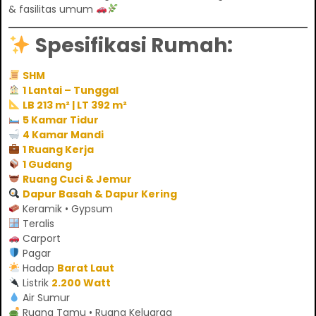
& fasilitas umum
Spesifikasi Rumah:
SHM
1 Lantai – Tunggal
LB 213 m² | LT 392 m²
5 Kamar Tidur
4 Kamar Mandi
1 Ruang Kerja
1 Gudang
Ruang Cuci & Jemur
Dapur Basah & Dapur Kering
Keramik • Gypsum
Teralis
Carport
Pagar
Hadap
Barat Laut
Listrik
2.200 Watt
Air Sumur
Ruang Tamu • Ruang Keluarga