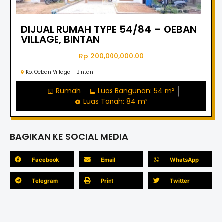
DIJUAL RUMAH TYPE 54/84 – OEBAN
VILLAGE, BINTAN
Rp 200,000,000.00
Ko. Oeban Village - Bintan
Rumah
Luas Bangunan: 54 m²
Luas Tanah: 84 m²
BAGIKAN KE SOCIAL MEDIA
Facebook
Email
WhatsApp
Telegram
Print
Twitter