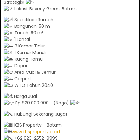
Strategis!
Lokasi: Beverly Green, Batam
Spesifikasi Rumah:
Bangunan: 50 m²
Tanah: 90 m²
1 Lantai
2 Kamar Tidur
1 Kamar Mandi
Ruang Tamu
Dapur
Area Cuci & Jemur
Carport
WTO Tahun 2040
Harga Jual:
Rp 820.000.000,- (Nego)
Hubungi Sekarang Juga!
KBS Property – Batam
www.kbsproperty.co.id
+62 823-2552-9999