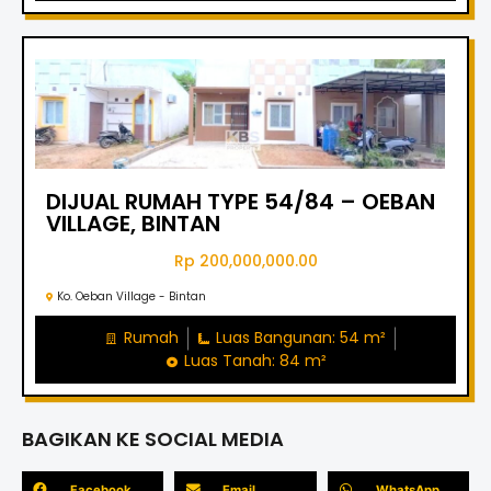
DIJUAL RUMAH TYPE 54/84 – OEBAN
VILLAGE, BINTAN
Rp 200,000,000.00
Ko. Oeban Village - Bintan
Rumah
Luas Bangunan: 54 m²
Luas Tanah: 84 m²
BAGIKAN KE SOCIAL MEDIA
Facebook
Email
WhatsApp