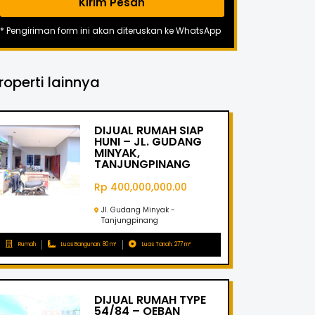
Kirim Pesan
* Pengiriman form ini akan diteruskan ke WhatsApp
roperti lainnya
DIJUAL RUMAH SIAP
HUNI – JL. GUDANG
MINYAK,
TANJUNGPINANG
Rp 400,000,000.00
Jl. Gudang Minyak -
Tanjungpinang
Rumah
Luas Bangunan: 80 m²
Luas Tanah: 277 m²
DIJUAL RUMAH TYPE
54/84 – OEBAN