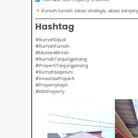
Rumah furnish, lokasi strategis, akses sampin
Hashtag
#RumahDijual
#RumahFurnish
#MutiaraBintan
#RumahTanjungpinang
#PropertiTanjungpinang
#RumahSiapHuni
#InvestasiProperti
#PropertyKepri
#KBSProperty