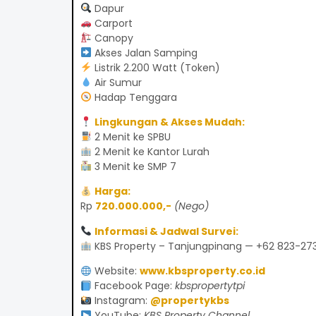
Dapur
Carport
Canopy
Akses Jalan Samping
Listrik 2.200 Watt (Token)
Air Sumur
Hadap Tenggara
Lingkungan & Akses Mudah:
2 Menit ke SPBU
2 Menit ke Kantor Lurah
3 Menit ke SMP 7
Harga:
Rp
720.000.000,-
(Nego)
Informasi & Jadwal Survei:
KBS Property – Tanjungpinang — +62 823-2
Website:
www.kbsproperty.co.id
Facebook Page:
kbspropertytpi
Instagram:
@propertykbs
YouTube:
KBS Property Channel