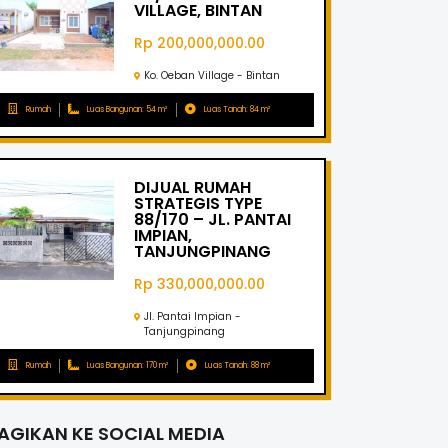
VILLAGE, BINTAN
Rp 200,000,000.00
Ko. Oeban Village - Bintan
Rumah
Luas Bangunan: 54 m²
Luas Tanah: 84 m²
DIJUAL RUMAH
STRATEGIS TYPE
88/170 – JL. PANTAI
IMPIAN,
TANJUNGPINANG
Rp 330,000,000.00
Jl. Pantai Impian -
Tanjungpinang
Rumah
Luas Bangunan: 170 m²
Luas Tanah: 88 m²
AGIKAN KE SOCIAL MEDIA