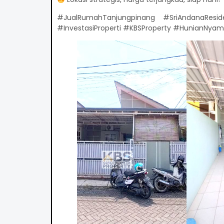
#JualRumahTanjungpinang #SriAndanaResi
#InvestasiProperti #KBSProperty #HunianNya