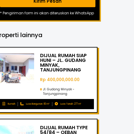
Kirim Pesan
* Pengiriman form ini akan diteruskan ke WhatsApp
roperti lainnya
DIJUAL RUMAH SIAP
HUNI – JL. GUDANG
MINYAK,
TANJUNGPINANG
Rp 400,000,000.00
Jl. Gudang Minyak -
Tanjungpinang
Rumah
Luas Bangunan: 80 m²
Luas Tanah: 277 m²
DIJUAL RUMAH TYPE
54/84 – OEBAN