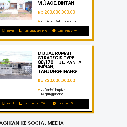
VILLAGE, BINTAN
Rp 200,000,000.00
Ko. Oeban Village - Bintan
Rumah
Luas Bangunan: 54 m²
Luas Tanah: 84 m²
DIJUAL RUMAH
STRATEGIS TYPE
88/170 – JL. PANTAI
IMPIAN,
TANJUNGPINANG
Rp 330,000,000.00
Jl. Pantai Impian -
Tanjungpinang
Rumah
Luas Bangunan: 170 m²
Luas Tanah: 88 m²
AGIKAN KE SOCIAL MEDIA