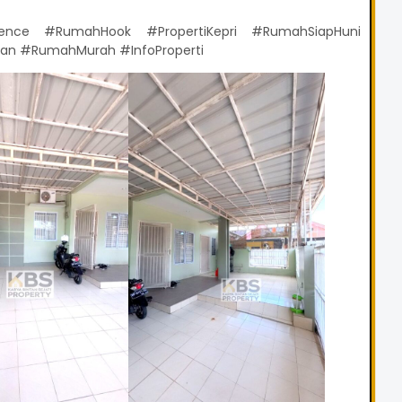
dence #RumahHook #PropertiKepri #RumahSiapHuni
man #RumahMurah #InfoProperti