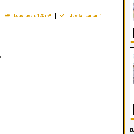
Luas tanah: 120 m²
Jumlah Lantai: 1
!
B