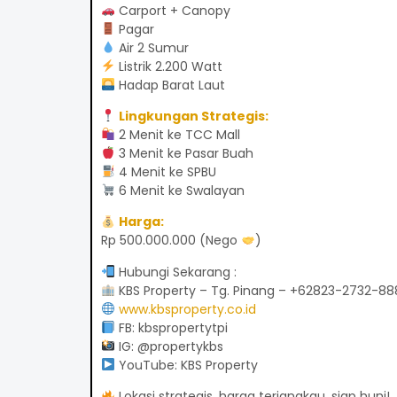
Carport + Canopy
Pagar
Air 2 Sumur
Listrik 2.200 Watt
Hadap Barat Laut
Lingkungan Strategis:
2 Menit ke TCC Mall
3 Menit ke Pasar Buah
4 Menit ke SPBU
6 Menit ke Swalayan
Harga:
Rp 500.000.000 (Nego
)
Hubungi Sekarang :
KBS Property – Tg. Pinang – +62823-2732-88
www.kbsproperty.co.id
FB: kbspropertytpi
IG: @propertykbs
YouTube: KBS Property
Lokasi strategis, harga terjangkau, siap huni!