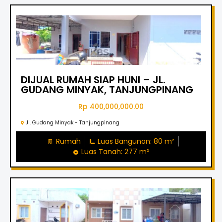
DIJUAL RUMAH SIAP HUNI – JL.
GUDANG MINYAK, TANJUNGPINANG
Rp 400,000,000.00
Jl. Gudang Minyak - Tanjungpinang
Rumah
Luas Bangunan: 80 m²
Luas Tanah: 277 m²