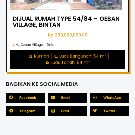
DIJUAL RUMAH TYPE 54/84 – OEBAN
VILLAGE, BINTAN
Rp 200,000,000.00
Ko. Oeban Village - Bintan
Rumah
Luas Bangunan: 54 m²
Luas Tanah: 84 m²
BAGIKAN KE SOCIAL MEDIA
Facebook
Email
WhatsApp
Telegram
Print
Twitter