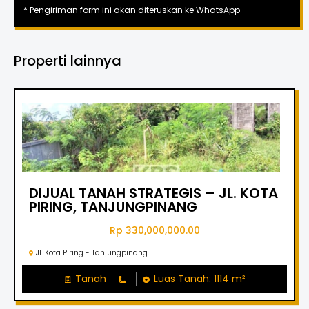
* Pengiriman form ini akan diteruskan ke WhatsApp
Properti lainnya
DIJUAL TANAH STRATEGIS – JL. KOTA
PIRING, TANJUNGPINANG
Rp 330,000,000.00
Jl. Kota Piring - Tanjungpinang
Tanah
Luas Tanah: 1114 m²