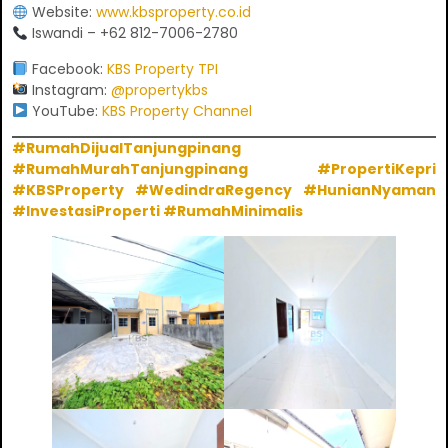
Website:
www.kbsproperty.co.id
Iswandi – +62 812-7006-2780
Facebook:
KBS Property TPI
Instagram:
@propertykbs
YouTube:
KBS Property Channel
#RumahDijualTanjungpinang
#RumahMurahTanjungpinang #PropertiKepri
#KBSProperty #WedindraRegency #HunianNyaman
#InvestasiProperti #RumahMinimalis