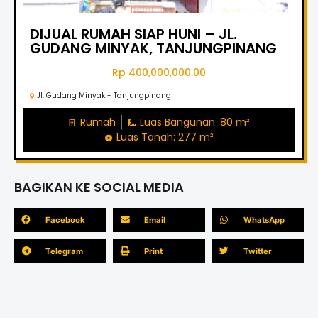
DIJUAL RUMAH SIAP HUNI – JL.
GUDANG MINYAK, TANJUNGPINANG
Rp 400,000,000.00
Jl. Gudang Minyak - Tanjungpinang
Rumah
Luas Bangunan: 80 m²
Luas Tanah: 277 m²
BAGIKAN KE SOCIAL MEDIA
Facebook
Email
WhatsApp
Telegram
Print
Twitter