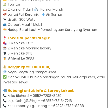
1 Lantai
2 Kamar Tidur |
1 Kamar Mandi
Lantai Full Keramik |
Air Sumur
Listrik 1.300 Watt
Carport Muat 1 Mobil
Hadap Barat Laut – Pencahayaan Sore yang Nyaman
Lokasi Super Strategis:
3 Menit ke TCC
2 Menit ke Morning Bakery
5 Menit ke STIE
8 Menit ke SPBU
Harga: Rp 250.000.000,-
Nego Langsung Sampai Jadi!
Cocok untuk hunian pasangan muda, keluarga kecil, atau
investasi sewa!
Hubungi untuk Info & Survey Lokasi:
Mike Richard – 0852-7208-8239
Juju Goh (吴培如) – +62852-7818-7218
KBS Property Tg. Pinang – +62823-2732-8888