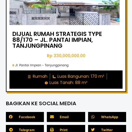
DIJUAL RUMAH STRATEGIS TYPE
88/170 – JL. PANTAI IMPIAN,
TANJUNGPINANG
Rp 330,000,000.00
Jl. Pantai Impian - Tanjungpinang
Rumah
Luas Bangunan: 170 m²
Luas Tanah: 88 m²
BAGIKAN KE SOCIAL MEDIA
Facebook
Email
WhatsApp
Telegram
Print
Twitter