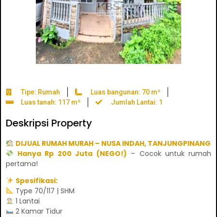
Tipe: Rumah
Luas bangunan: 70 m²
Luas tanah: 117 m²
Jumlah Lantai: 1
Deskripsi Property
DIJUAL RUMAH MURAH – NUSA INDAH, TANJUNGPINANG
Hanya Rp 200 Juta (NEGO!)
– Cocok untuk rumah
pertama!
Spesifikasi:
Type 70/117 | SHM
1 Lantai
2 Kamar Tidur