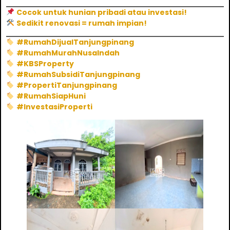
Cocok untuk hunian pribadi atau investasi!
Sedikit renovasi = rumah impian!
#RumahDijualTanjungpinang
#RumahMurahNusaIndah
#KBSProperty
#RumahSubsidiTanjungpinang
#PropertiTanjungpinang
#RumahSiapHuni
#InvestasiProperti