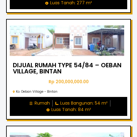
Luas Tanah: 277 m²
DIJUAL RUMAH TYPE 54/84 – OEBAN
VILLAGE, BINTAN
Rp 200,000,000.00
Ko. Oeban Village - Bintan
Rumah
Luas Bangunan: 54 m²
Luas Tanah: 84 m²