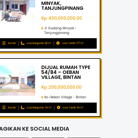
MINYAK,
TANJUNGPINANG
Rp 400,000,000.00
Jl. Gudang Minyak -
Tanjungpinang
Rumah
Luas Bangunan: 80 m²
Luas Tanah: 277 m²
DIJUAL RUMAH TYPE
54/84 – OEBAN
VILLAGE, BINTAN
Rp 200,000,000.00
Ko. Oeban Village - Bintan
Rumah
Luas Bangunan: 54 m²
Luas Tanah: 84 m²
AGIKAN KE SOCIAL MEDIA