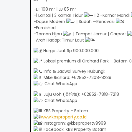
-LT 108 m² | LB 85 m²
-1 Lantai | 3 Kamar Tidur
| 2 -Kamar Mandi
-Dapur Modern
| Sudah —Renovasi
-Furnished
-Taman Hijau
| Tempat Jemur | Carport
-Arah Hadap: Timur Laut
Harga Jual: Rp 900.000.000
Lokasi premium di Orchard Park – Batam Ce
Info & Jadwal Survey Hubungi:
Mike Richard: +62852-7208-8239
Chat WhatsApp
Juju Goh (吴培如): +62852-7818-7218
Chat WhatsApp
KBS Property – Batam
www.kbsproperty.co.id
Instagram: @kbsproperty9999
Facebook: KBS Property Batam