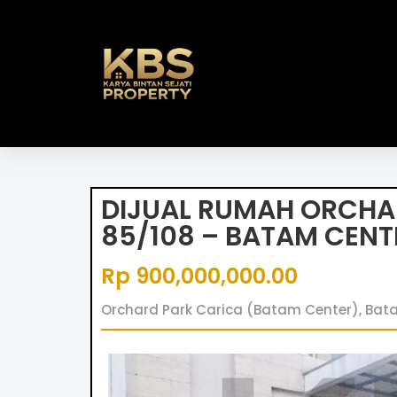
DIJUAL RUMAH ORCHA
85/108 – BATAM CENT
Rp 900,000,000.00
Orchard Park Carica (Batam Center), Ba