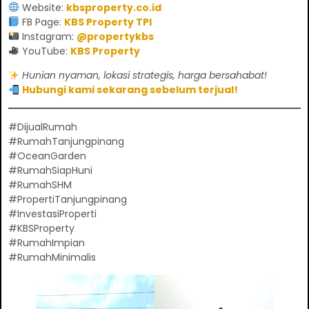
Website:
kbsproperty.co.id
FB Page:
KBS Property TPI
Instagram:
@propertykbs
YouTube:
KBS Property
Hunian nyaman, lokasi strategis, harga bersahabat!
Hubungi kami sekarang sebelum terjual!
#DijualRumah
#RumahTanjungpinang
#OceanGarden
#RumahSiapHuni
#RumahSHM
#PropertiTanjungpinang
#InvestasiProperti
#KBSProperty
#RumahImpian
#RumahMinimalis