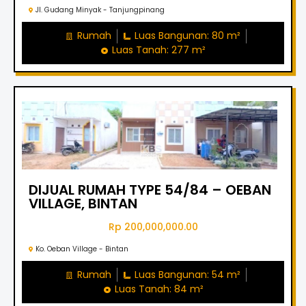
Jl. Gudang Minyak - Tanjungpinang
Rumah
Luas Bangunan: 80 m²
Luas Tanah: 277 m²
DIJUAL RUMAH TYPE 54/84 – OEBAN
VILLAGE, BINTAN
Rp 200,000,000.00
Ko. Oeban Village - Bintan
Rumah
Luas Bangunan: 54 m²
Luas Tanah: 84 m²