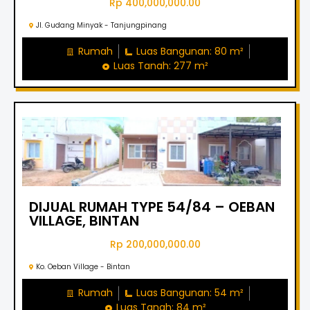
Rp 400,000,000.00
Jl. Gudang Minyak - Tanjungpinang
Rumah
Luas Bangunan: 80 m²
Luas Tanah: 277 m²
DIJUAL RUMAH TYPE 54/84 – OEBAN
VILLAGE, BINTAN
Rp 200,000,000.00
Ko. Oeban Village - Bintan
Rumah
Luas Bangunan: 54 m²
Luas Tanah: 84 m²