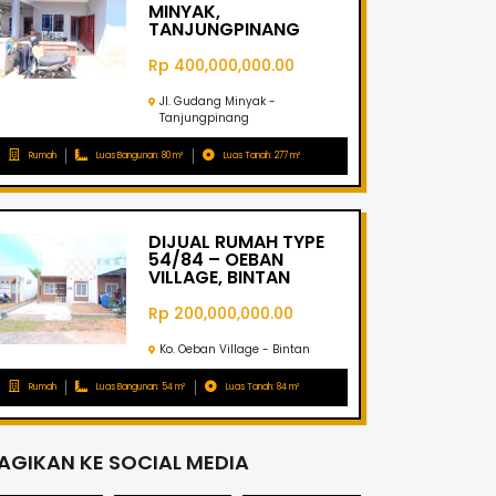
MINYAK,
TANJUNGPINANG
Rp 400,000,000.00
Jl. Gudang Minyak -
Tanjungpinang
Rumah
Luas Bangunan: 80 m²
Luas Tanah: 277 m²
DIJUAL RUMAH TYPE
54/84 – OEBAN
VILLAGE, BINTAN
Rp 200,000,000.00
Ko. Oeban Village - Bintan
Rumah
Luas Bangunan: 54 m²
Luas Tanah: 84 m²
AGIKAN KE SOCIAL MEDIA