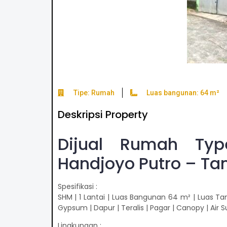
Tipe: Rumah
Luas bangunan: 64 m²
Deskripsi Property
Dijual Rumah Typ
Handjoyo Putro – Ta
Spesifikasi :
SHM | 1 Lantai | Luas Bangunan 64 m² | Luas Tan
Gypsum | Dapur | Teralis | Pagar | Canopy | Air S
Lingkungan :