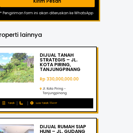
Kirim Pesan
* Pengiriman form ini akan diteruskan ke WhatsApp
roperti lainnya
DIJUAL TANAH
STRATEGIS – JL.
KOTA PIRING,
TANJUNGPINANG
Rp 330,000,000.00
Jl. Kota Piring -
Tanjungpinang
Tanah
Luas Tanah: 1114 m²
DIJUAL RUMAH SIAP
HUNI – JL. GUDANG