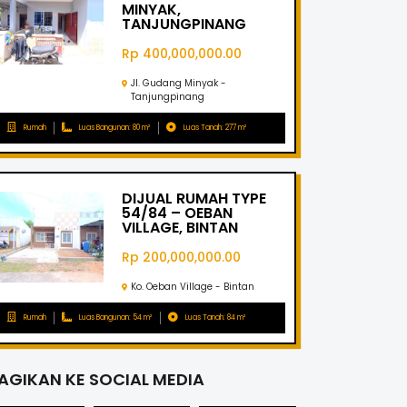
MINYAK,
TANJUNGPINANG
Rp 400,000,000.00
Jl. Gudang Minyak -
Tanjungpinang
Rumah
Luas Bangunan: 80 m²
Luas Tanah: 277 m²
DIJUAL RUMAH TYPE
54/84 – OEBAN
VILLAGE, BINTAN
Rp 200,000,000.00
Ko. Oeban Village - Bintan
Rumah
Luas Bangunan: 54 m²
Luas Tanah: 84 m²
AGIKAN KE SOCIAL MEDIA