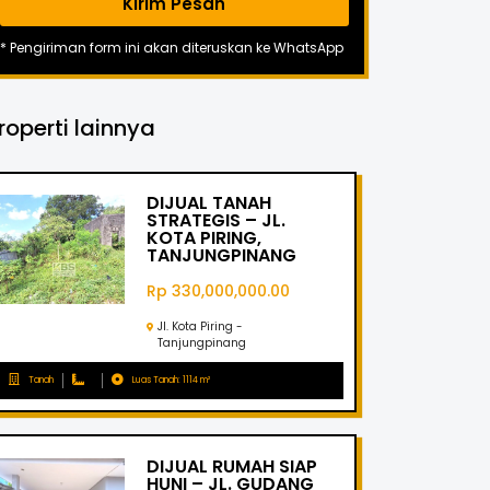
Kirim Pesan
* Pengiriman form ini akan diteruskan ke WhatsApp
roperti lainnya
DIJUAL TANAH
STRATEGIS – JL.
KOTA PIRING,
TANJUNGPINANG
Rp 330,000,000.00
Jl. Kota Piring -
Tanjungpinang
Tanah
Luas Tanah: 1114 m²
DIJUAL RUMAH SIAP
HUNI – JL. GUDANG