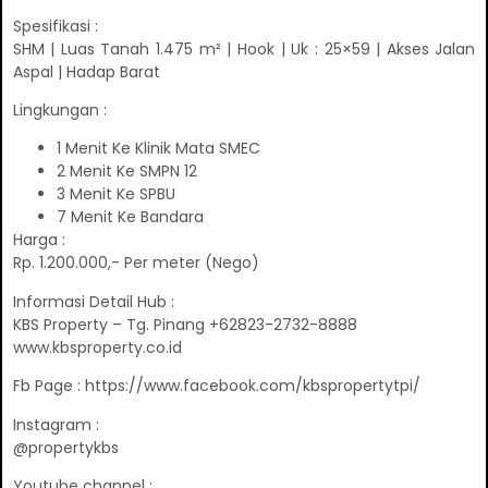
Spesifikasi :
SHM | Luas Tanah 1.475 m² | Hook | Uk : 25×59 | Akses Jalan
Aspal | Hadap Barat
Lingkungan :
1 Menit Ke Klinik Mata SMEC
2 Menit Ke SMPN 12
3 Menit Ke SPBU
7 Menit Ke Bandara
Harga :
Rp. 1.200.000,- Per meter (Nego)
Informasi Detail Hub :
KBS Property – Tg. Pinang +62823-2732-8888
www.kbsproperty.co.id
Fb Page : https://www.facebook.com/kbspropertytpi/
Instagram :
@propertykbs
Youtube channel :