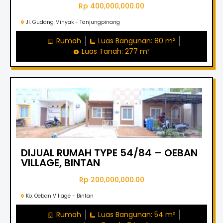
Rp 400,000,000.00
Jl. Gudang Minyak - Tanjungpinang
Rumah
Luas Bangunan: 80 m²
Luas Tanah: 277 m²
DIJUAL RUMAH TYPE 54/84 – OEBAN
VILLAGE, BINTAN
Rp 200,000,000.00
Ko. Oeban Village - Bintan
Rumah
Luas Bangunan: 54 m²