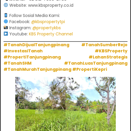
Website:
www.kbsproperty.co.id
Follow Sosial Media Kami:
Facebook:
@kbspropertytpi
Instagram:
@propertykbs
Youtube:
KBS Property Channel
#TanahDijualTanjungpinang #TanahSumberRejo
#InvestasiTanah #KBSProperty
#PropertiTanjungpinang #LahanStrategis
#TanahSHM #TanahLuasTanjungpinang
#TanahMurahTanjungpinang #PropertiKepri