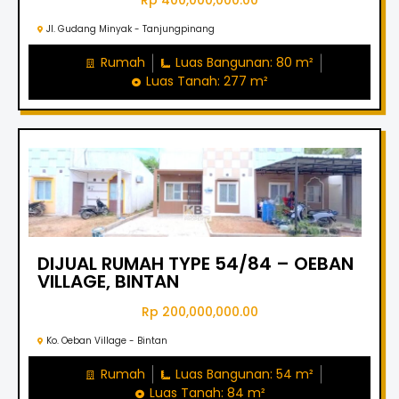
Rp 400,000,000.00
Jl. Gudang Minyak - Tanjungpinang
Rumah
Luas Bangunan: 80 m²
Luas Tanah: 277 m²
DIJUAL RUMAH TYPE 54/84 – OEBAN
VILLAGE, BINTAN
Rp 200,000,000.00
Ko. Oeban Village - Bintan
Rumah
Luas Bangunan: 54 m²
Luas Tanah: 84 m²