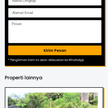
Kirim Pesan
* Pengiriman form ini akan diteruskan ke WhatsApp
Properti lainnya