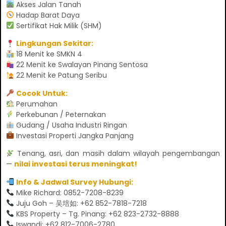
Akses Jalan Tanah
Hadap Barat Daya
Sertifikat Hak Milik (SHM)
Lingkungan Sekitar:
18 Menit ke SMKN 4
22 Menit ke Swalayan Pinang Sentosa
22 Menit ke Patung Seribu
Cocok Untuk:
Perumahan
Perkebunan / Peternakan
Gudang / Usaha Industri Ringan
Investasi Properti Jangka Panjang
Tenang, asri, dan masih dalam wilayah pengembangan
—
nilai investasi terus meningkat!
Info & Jadwal Survey Hubungi:
Mike Richard: 0852-7208-8239
Juju Goh – 吴培如: +62 852-7818-7218
KBS Property – Tg. Pinang: +62 823-2732-8888
Iswandi: +62 812-7006-2780