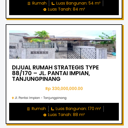
Rumah
Luas Bangunan: 54 m²
Luas Tanah: 84 m²
DIJUAL RUMAH STRATEGIS TYPE
88/170 – JL. PANTAI IMPIAN,
TANJUNGPINANG
Rp 330,000,000.00
Jl. Pantai Impian - Tanjungpinang
Rumah
Luas Bangunan: 170 m²
Luas Tanah: 88 m²