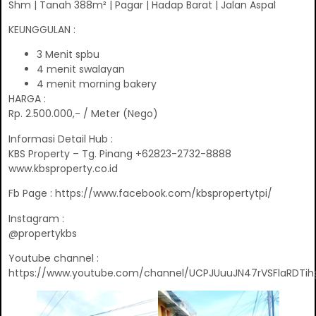
Shm | Tanah 388m² | Pagar | Hadap Barat | Jalan Aspal
KEUNGGULAN :
3 Menit spbu
4 menit swalayan
4 menit morning bakery
HARGA :
Rp. 2.500.000,- / Meter (Nego)
Informasi Detail Hub :
KBS Property – Tg. Pinang +62823-2732-8888
www.kbsproperty.co.id
Fb Page : https://www.facebook.com/kbspropertytpi/
Instagram :
@propertykbs
Youtube channel :
https://www.youtube.com/channel/UCPJUuuJN47rVSFlaRDTih