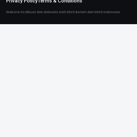
Privacy Policy
Terms & Conditions
Website ini dibuat dan didesain oleh DEVS Batam dari DEVS Indonesia.