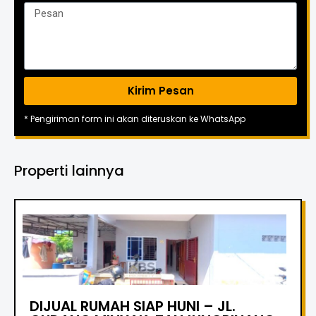
Kirim Pesan
* Pengiriman form ini akan diteruskan ke WhatsApp
Properti lainnya
DIJUAL RUMAH SIAP HUNI – JL.