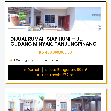
DIJUAL RUMAH SIAP HUNI – JL.
GUDANG MINYAK, TANJUNGPINANG
Rp 400,000,000.00
Jl. Gudang Minyak - Tanjungpinang
Rumah
Luas Bangunan: 80 m²
Luas Tanah: 277 m²