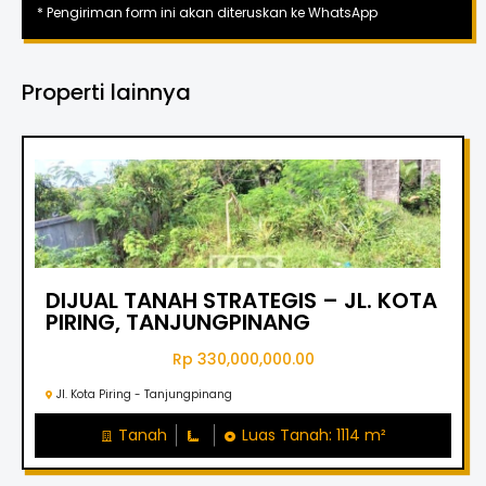
* Pengiriman form ini akan diteruskan ke WhatsApp
Properti lainnya
DIJUAL TANAH STRATEGIS – JL. KOTA
PIRING, TANJUNGPINANG
Rp 330,000,000.00
Jl. Kota Piring - Tanjungpinang
Tanah
Luas Tanah: 1114 m²