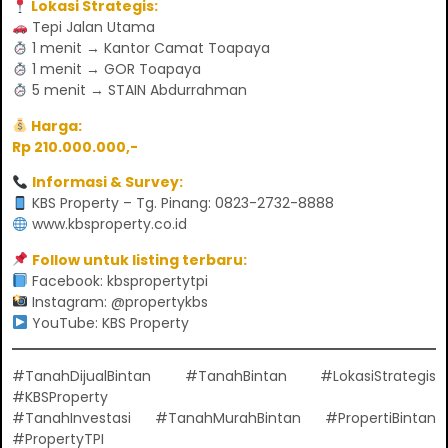
Lokasi Strategis:
Tepi Jalan Utama
1 menit → Kantor Camat Toapaya
1 menit → GOR Toapaya
5 menit → STAIN Abdurrahman
Harga:
Rp 210.000.000,-
Informasi & Survey:
KBS Property – Tg. Pinang: 0823-2732-8888
www.kbsproperty.co.id
Follow untuk listing terbaru:
Facebook: kbspropertytpi
Instagram: @propertykbs
YouTube: KBS Property
#TanahDijualBintan #TanahBintan #LokasiStrategis
#KBSProperty
#TanahInvestasi #TanahMurahBintan #PropertiBintan
#PropertyTPI