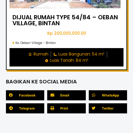
DIJUAL RUMAH TYPE 54/84 – OEBAN
VILLAGE, BINTAN
Rp 200,000,000.00
Ko. Oeban Village - Bintan
Rumah
Luas Bangunan: 54 m²
Luas Tanah: 84 m²
BAGIKAN KE SOCIAL MEDIA
Facebook
Email
WhatsApp
Telegram
Print
Twitter