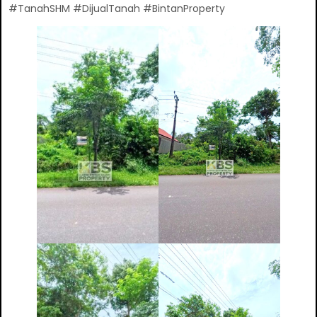
#TanahSHM #DijualTanah #BintanProperty