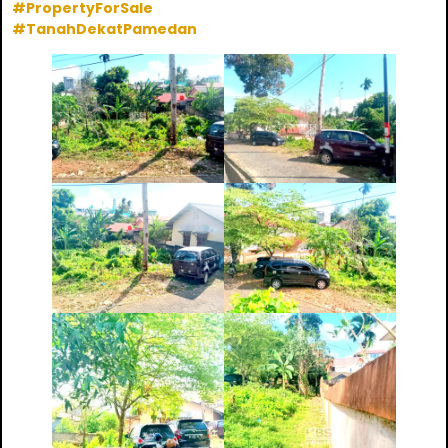
#PropertyForSale
#TanahDekatPamedan