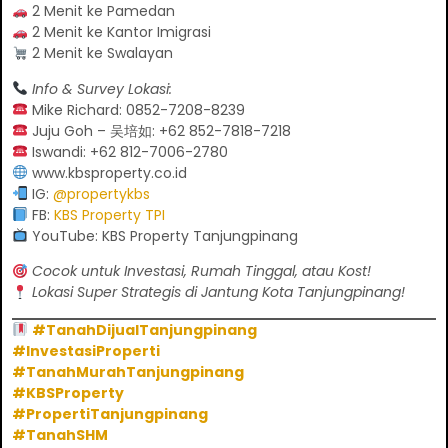
2 Menit ke Pamedan
2 Menit ke Kantor Imigrasi
2 Menit ke Swalayan
Info & Survey Lokasi:
Mike Richard: 0852-7208-8239
Juju Goh – 吴培如: +62 852-7818-7218
Iswandi: +62 812-7006-2780
www.kbsproperty.co.id
IG:
@propertykbs
FB:
KBS Property TPI
YouTube: KBS Property Tanjungpinang
Cocok untuk Investasi, Rumah Tinggal, atau Kost!
Lokasi Super Strategis di Jantung Kota Tanjungpinang!
#TanahDijualTanjungpinang
#InvestasiProperti
#TanahMurahTanjungpinang
#KBSProperty
#PropertiTanjungpinang
#TanahSHM