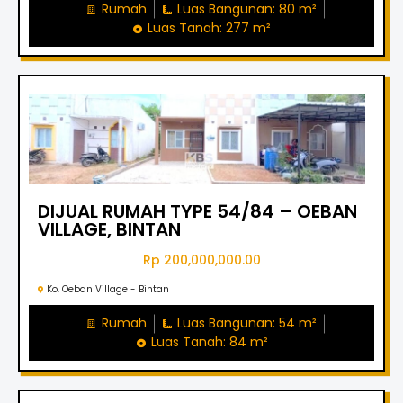
Rumah
Luas Bangunan: 80 m²
Luas Tanah: 277 m²
DIJUAL RUMAH TYPE 54/84 – OEBAN
VILLAGE, BINTAN
Rp 200,000,000.00
Ko. Oeban Village - Bintan
Rumah
Luas Bangunan: 54 m²
Luas Tanah: 84 m²