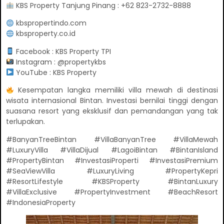
KBS Property Tanjung Pinang : +62 823-2732-8888
kbspropertindo.com
kbsproperty.co.id
Facebook : KBS Property TPI
Instagram : @propertykbs
YouTube : KBS Property
Kesempatan langka memiliki villa mewah di destinasi
wisata internasional Bintan. Investasi bernilai tinggi dengan
suasana resort yang eksklusif dan pemandangan yang tak
terlupakan.
#BanyanTreeBintan #VillaBanyanTree #VillaMewah
#LuxuryVilla #VillaDijual #LagoiBintan #BintanIsland
#PropertyBintan #InvestasiProperti #InvestasiPremium
#SeaViewVilla #LuxuryLiving #PropertyKepri
#ResortLifestyle #KBSProperty #BintanLuxury
#VillaExclusive #PropertyInvestment #BeachResort
#IndonesiaProperty