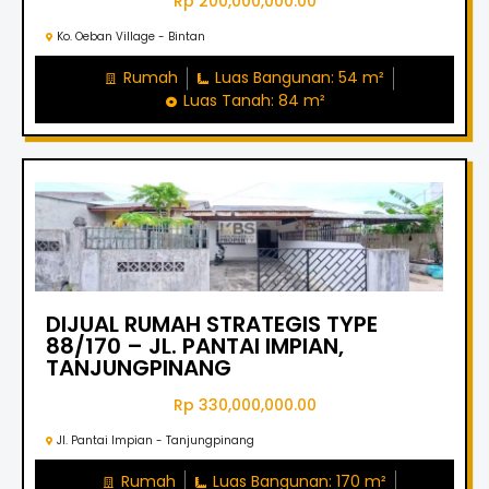
Rp 200,000,000.00
Ko. Oeban Village - Bintan
Rumah
Luas Bangunan: 54 m²
Luas Tanah: 84 m²
DIJUAL RUMAH STRATEGIS TYPE
88/170 – JL. PANTAI IMPIAN,
TANJUNGPINANG
Rp 330,000,000.00
Jl. Pantai Impian - Tanjungpinang
Rumah
Luas Bangunan: 170 m²