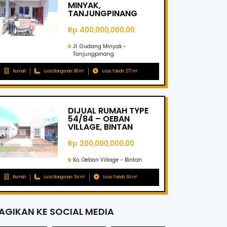
MINYAK,
TANJUNGPINANG
Rp 400,000,000.00
Jl. Gudang Minyak -
Tanjungpinang
Rumah
Luas Bangunan: 80 m²
Luas Tanah: 277 m²
DIJUAL RUMAH TYPE
54/84 – OEBAN
VILLAGE, BINTAN
Rp 200,000,000.00
Ko. Oeban Village - Bintan
Rumah
Luas Bangunan: 54 m²
Luas Tanah: 84 m²
AGIKAN KE SOCIAL MEDIA