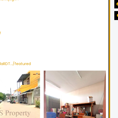
/
laRDT…/featured