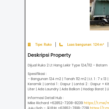
Tipe: Ruko
Luas bangunan: 124 m²
Deskripsi Property
Dijual Ruko 2 Lt Hang Lekir Type 124/112 – Batam
Spesifikasi :
– Bangunan 124 m2 | Tanah 112 m2 | Lt. 1 : 7 x 13 | 
Keramik | Lantai 1 : Dapur | Lantai 2 : Dapur + 
Liter | Ada Laundry | Ada Balkon | Hadap Barat | L
Informasi Detail Hub :
Mike Richard +62852-7208-8239
https://t.me/
Juju Goh – 吴培如 +62852-7818-7218
https://t.