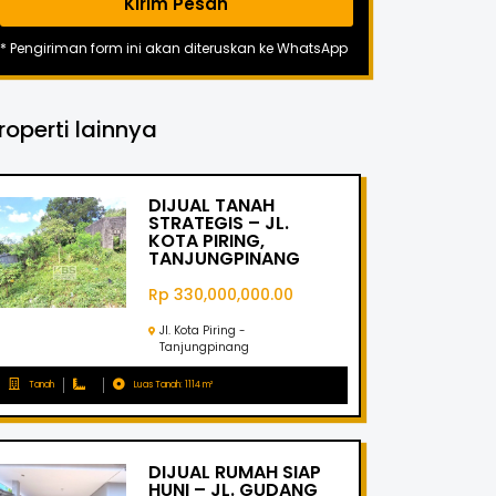
Kirim Pesan
* Pengiriman form ini akan diteruskan ke WhatsApp
roperti lainnya
DIJUAL TANAH
STRATEGIS – JL.
KOTA PIRING,
TANJUNGPINANG
Rp 330,000,000.00
Jl. Kota Piring -
Tanjungpinang
Tanah
Luas Tanah: 1114 m²
DIJUAL RUMAH SIAP
HUNI – JL. GUDANG