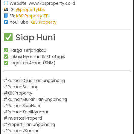
Website:
www.kbsproperty.co.id
IG:
@propertykbs
FB:
KBS Property TPI
YouTube:
KBS Property
Siap Huni
Harga Terjangkau
Lokasi Nyaman & Strategis
Legalitas Aman (SHM)
#RumahDijualTanjungpinang
#RumahSeiJang
#KBSProperty
#RumahMurahTanjungpinang
#RumahSiapHuni
#RumahKecilNyaman
#InvestasiProperti
#PropertiTanjungpinang
#Rumah2Kamar