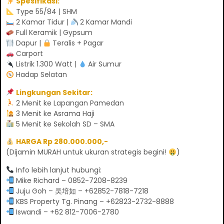
Spesifikasi:
Type 55/84 | SHM
2 Kamar Tidur |
2 Kamar Mandi
Full Keramik | Gypsum
Dapur |
Teralis + Pagar
Carport
Listrik 1.300 Watt |
Air Sumur
Hadap Selatan
Lingkungan Sekitar:
2 Menit ke Lapangan Pamedan
3 Menit ke Asrama Haji
5 Menit ke Sekolah SD – SMA
HARGA Rp 280.000.000,-
(Dijamin MURAH untuk ukuran strategis begini!
)
Info lebih lanjut hubungi:
Mike Richard – 0852-7208-8239
Juju Goh – 吴培如 – +62852-7818-7218
KBS Property Tg. Pinang – +62823-2732-8888
Iswandi – +62 812-7006-2780